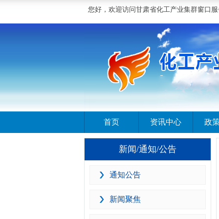
您好，欢迎访问甘肃省化工产业集群窗口服
首页
资讯中心
政
新闻/通知/公告
通知公告
新闻聚焦