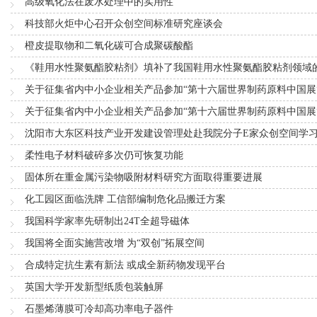
高级氧化法在废水处理中的实用性
科技部火炬中心召开众创空间标准研究座谈会
橙皮提取物和二氧化碳可合成聚碳酸酯
《鞋用水性聚氨酯胶粘剂》填补了我国鞋用水性聚氨酯胶粘剂领域
关于征集省内中小企业相关产品参加“第十六届世界制药原料中国展
关于征集省内中小企业相关产品参加“第十六届世界制药原料中国展
沈阳市大东区科技产业开发建设管理处赴我院分子E家众创空间学
柔性电子材料破碎多次仍可恢复功能
固体所在重金属污染物吸附材料研究方面取得重要进展
化工园区面临洗牌 工信部编制危化品搬迁方案
我国科学家率先研制出24T全超导磁体
我国将全面实施营改增 为“双创”拓展空间
合成特定抗生素有新法 或成全新药物发现平台
英国大学开发新型纸质包装触屏
石墨烯薄膜可冷却高功率电子器件